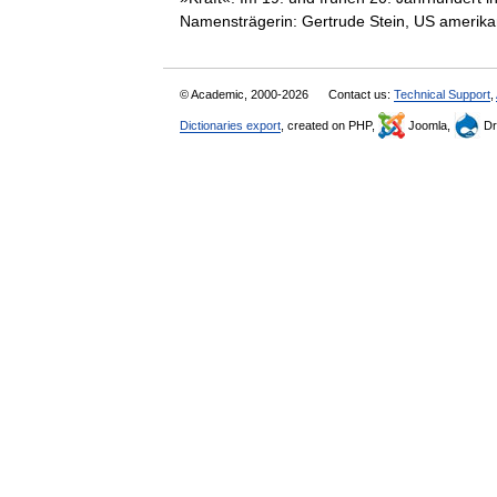
Namensträgerin: Gertrude Stein, US amer
© Academic, 2000-2026
Contact us:
Technical Support
,
Dictionaries export
, created on PHP,
Joomla,
Dr