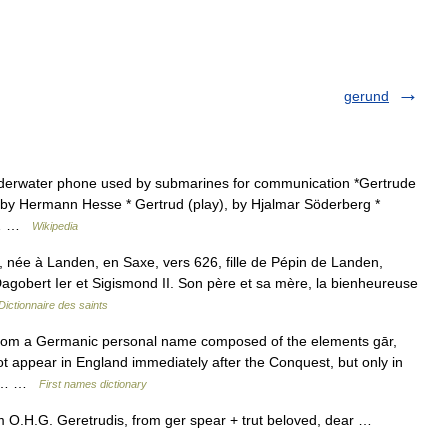
gerund
derwater phone used by submarines for communication *Gertrude
, by Hermann Hesse * Gertrud (play), by Hjalmar Söderberg *
on… …
Wikipedia
, née à Landen, en Saxe, vers 626, fille de Pépin de Landen,
 Dagobert Ier et Sigismond II. Son père et sa mère, la bienheureuse
Dictionnaire des saints
rom a Germanic personal name composed of the elements gār,
 appear in England immediately after the Conquest, but only in
ble… …
First names dictionary
m O.H.G. Geretrudis, from ger spear + trut beloved, dear …