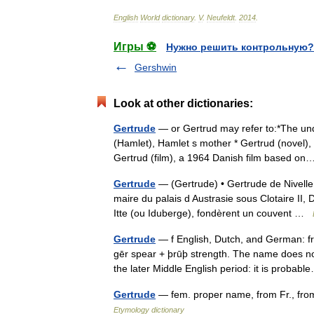
English
World
dictionary
.
V
.
Neufeldt
.
2014
.
Игры ⚽
Нужно решить контрольную?
Gershwin
Look at other dictionaries:
Gertrude
— or Gertrud may refer to:*The un
(Hamlet), Hamlet s mother * Gertrud (novel)
Gertrud (film), a 1964 Danish film based 
Gertrude
— (Gertrude) • Gertrude de Nivelle
maire du palais d Austrasie sous Clotaire II,
Itte (ou Iduberge), fondèrent un couvent …
Gertrude
— f English, Dutch, and German: f
gēr spear + þrūþ strength. The name does not
the later Middle English period: it is proba
Gertrude
— fem. proper name, from Fr., fro
Etymology dictionary