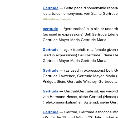
Gertrude
— Cette page d’homonymie répertori
les articles homonymes, voir Sainte Gertru
Wikipédia en Français
gertrude
— /gerr troohd/, n. a slip or underd
(as used in expressions) Bell Gertrude Ederl
Gertrude Mayer Maria Gertrude Maria… …
Gertrude
— /gerr troohd/, n. a female given
used in expressions) Bell Gertrude Ederle Ge
Gertrude Mayer Maria Gertrude Maria… …
Gertrude
— (as used in expressions) Bell, Ger
Gertrude Lawrence, Gertrude Mayer, Maria (
Pridgett Stein, Gertrude Whitney, Gertrud
Gertrude
— Gertrud/Gertrude ist: ein weibl
von Hermann Hesse, siehe Gertrud (Hesse) e
(Telekommunikation) ein Asteroid, siehe Ge
Gertrude
— Gertrud, Gertrude althochdeut
»Kraft«. Im 19. und frühen 20. Jahrhundert 