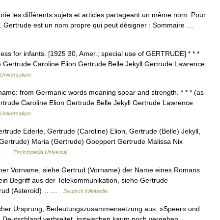
e les différents sujets et articles partageant un même nom. Pour
de. Gertrude est un nom propre qui peut désigner : Sommaire …
ress for infants. [1925 30, Amer.; special use of GERTRUDE] * * *
e Gertrude Caroline Elion Gertrude Belle Jekyll Gertrude Lawrence
Universalium
 name: from Germanic words meaning spear and strength. * * * (as
rtrude Caroline Elion Gertrude Belle Jekyll Gertrude Lawrence
Universalium
trude Ederle, Gertrude (Caroline) Elion, Gertrude (Belle) Jekyll,
Gertrude) Maria (Gertrude) Goeppert Gertrude Malissa Nix
e… …
Enciclopedia Universal
icher Vorname, siehe Gertrud (Vorname) der Name eines Romans
in Begriff aus der Telekommunikation, siehe Gertrude
rtrud (Asteroid)… …
Deutsch Wikipedia
scher Ursprung, Bedeutungszusammensetzung aus: »Speer« und
in Deutschland verbreitet, inzwischen kaum noch vergeben.