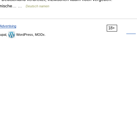
ikanische… …
Deutsch namen
Advertising
18+
upal,
WordPress, MODx.