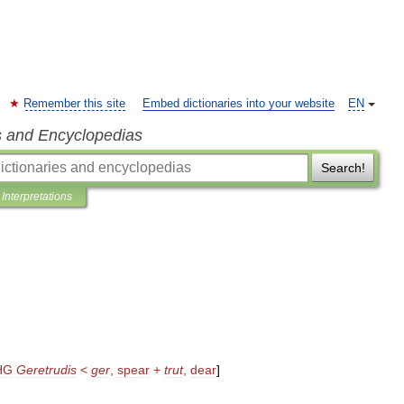
Remember this site
Embed dictionaries into your website
EN
s and Encyclopedias
Search!
Interpretations
HG
Geretrudis
<
ger
,
spear
+
trut
,
dear
]