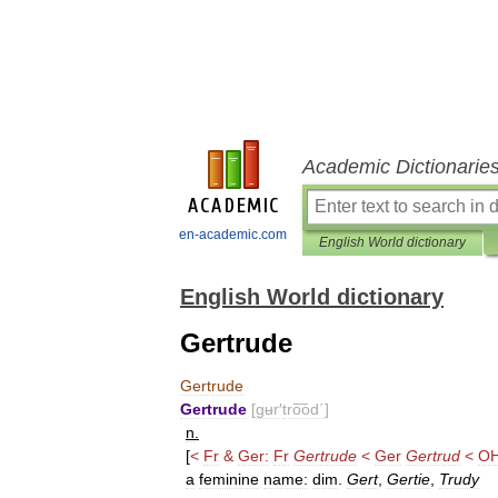
Academic Dictionarie
en-academic.com
English World dictionary
English World dictionary
Gertrude
Gertrude
Gertrude
[
gʉr
′
tro͞od΄
]
n
.
[
<
Fr
&
Ger:
Fr
Gertrude
<
Ger
Gertrud
<
O
a
feminine
name:
dim
.
Gert
,
Gertie
,
Trudy